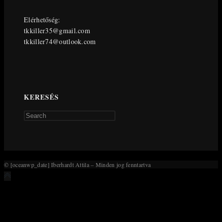
Elérhetőség:
tkkiller35@gmail.com
tkkiller74@outlook.com
KERESÉS
Press
Escape
to
close
the
© [oceanwp_date] Iberhardt Attila – Minden jog fenntartva
search
panel.