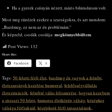
Ha a gyerek csúnyán nézett, máris bűntudatom volt.
Most meg ránézek ezekre a szarságokra, és azt mondom:
„Bazdmeg, ez nem az én problémám.”
megkönnyebbültem
És képzeld, csodák csodája:
.
Post Views:
132
Share this:
Facebook
X
Tags
:
50 feletti férfi élet
,
bazdmeg én vagyok a felnőtt
,
életszarságok kezelése humorral
,
felelősségvállalás
életszituációk
,
felnőtté válás felismerése
,
hogyan kezeljem
a stresszt 50 felett
,
humoros életközép válság
,
középkor
válsága férfiaknál
,
középkorú férfi tapasztalatok
,