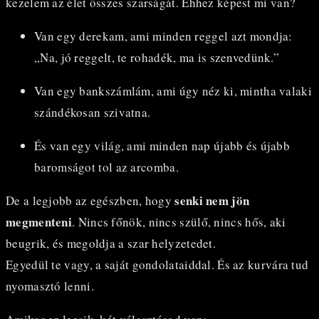
kezelem az élet összes szarságát. Ehhez képest mi van?
Van egy derekam, ami minden reggel azt mondja:
„Na, jó reggelt, te rohadék, ma is szenvedünk.”
Van egy bankszámlám, ami úgy néz ki, mintha valaki
szándékosan szivatna.
És van egy világ, ami minden nap újabb és újabb
baromságot tol az arcomba.
senki nem jön
De a legjobb az egészben, hogy
megmenteni
. Nincs főnök, nincs szülő, nincs hős, aki
beugrik, és megoldja a szar helyzetedet.
Egyedül te vagy, a saját gondolataiddal. És az kurvára tud
nyomasztó lenni.