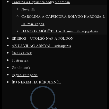
Carolina a Capsicora bolygó harcosa
close
Novellák
the
CAROLINA A CAPSICORA BOLYGÓ HARCOSA I.
search
-II. rész képek
panel.
HANGOK MÖGÖTT I. – II. novellák képgaléria
EREBOS – UTOLSÓ NAP A FÖLDÖN
AZ ÚJ VILÁG ÁRNYAI – szinopszis
Élet és Lélek
Történetek
Gondolatok
Egyéb kategória
ÍRJ NEKEM HA KÉRDEZNÉL
Toggle
website
search