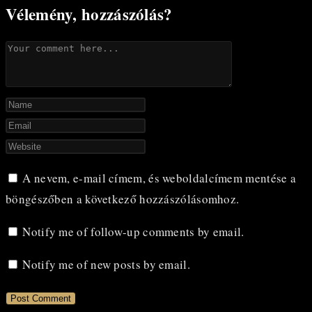
Vélemény, hozzászólás?
Comment
Enter
your
Enter
name
your
Enter
or
email
your
A nevem, e-mail címem, és weboldalcímem mentése a
username
address
website
böngészőben a következő hozzászólásomhoz.
to
to
URL
comment
comment
(optional)
Notify me of follow-up comments by email.
Notify me of new posts by email.