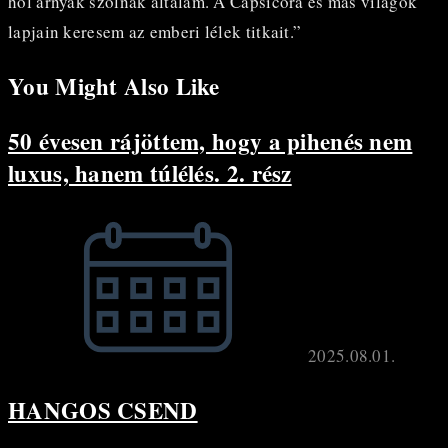
hol árnyak szólnak általam. A Capsicora és más világok
lapjain keresem az emberi lélek titkait.”
You Might Also Like
50 évesen rájöttem, hogy a pihenés nem
luxus, hanem túlélés. 2. rész
2025.08.01.
HANGOS CSEND