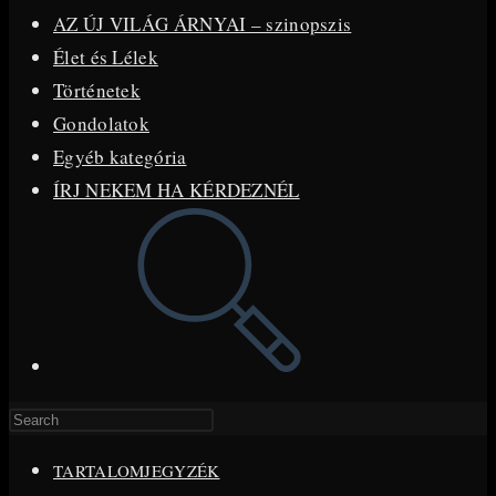
AZ ÚJ VILÁG ÁRNYAI – szinopszis
Élet és Lélek
Történetek
Gondolatok
Egyéb kategória
ÍRJ NEKEM HA KÉRDEZNÉL
Toggle
website
search
Press
Escape
TARTALOMJEGYZÉK
to