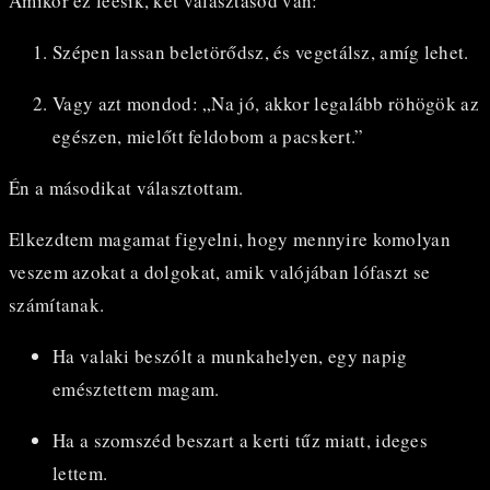
Amikor ez leesik, két választásod van:
Szépen lassan beletörődsz, és vegetálsz, amíg lehet.
Vagy azt mondod: „Na jó, akkor legalább röhögök az
egészen, mielőtt feldobom a pacskert.”
Én a másodikat választottam.
Elkezdtem magamat figyelni, hogy mennyire komolyan
veszem azokat a dolgokat, amik valójában lófaszt se
számítanak.
Ha valaki beszólt a munkahelyen, egy napig
emésztettem magam.
Ha a szomszéd beszart a kerti tűz miatt, ideges
lettem.