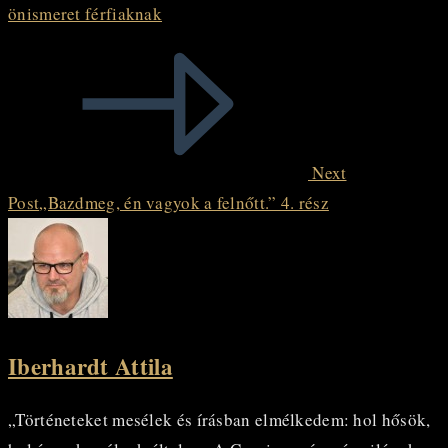
önismeret férfiaknak
Read
more
articles
Next
Post
„Bazdmeg, én vagyok a felnőtt.” 4. rész
Iberhardt Attila
„Történeteket mesélek és írásban elmélkedem: hol hősök,