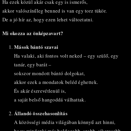
Ha ezek közül akár csak egy is ismerős,
akkor valószínűleg benned is van egy torz tükör.
De a jó hír az, hogy ezen lehet változtatni.
Mi okozza az önképzavart?
Mások bántó szavai
Ha valaki, aki fontos volt neked – egy szülő, egy
tanár, egy barát –
sokszor mondott bántó dolgokat,
akkor ezek a mondatok beléd éghettek.
És akár észrevétlenül is,
a saját belső hangoddá válhattak.
Állandó összehasonlítás
A közösségi média világában könnyű azt hinni,
hogy mindenki más boldogabb, szebb, sikeresebb