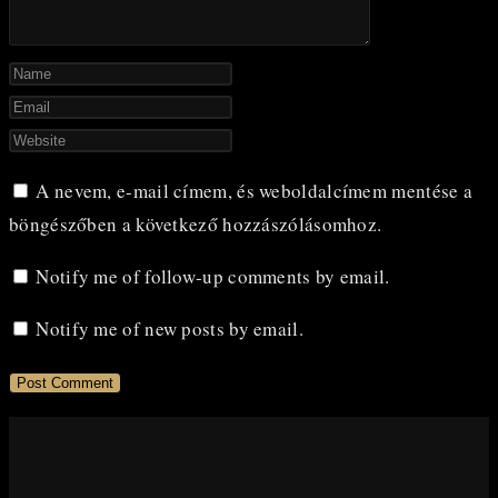
Enter
your
Enter
name
your
Enter
or
email
your
A nevem, e-mail címem, és weboldalcímem mentése a
username
address
website
böngészőben a következő hozzászólásomhoz.
to
to
URL
comment
comment
(optional)
Notify me of follow-up comments by email.
Notify me of new posts by email.