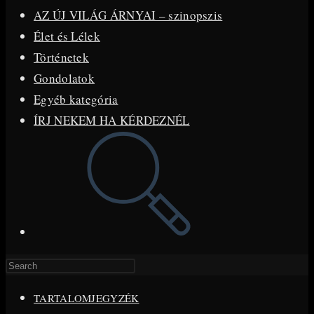
AZ ÚJ VILÁG ÁRNYAI – szinopszis
Élet és Lélek
Történetek
Gondolatok
Egyéb kategória
ÍRJ NEKEM HA KÉRDEZNÉL
Toggle
website
search
Press
Escape
TARTALOMJEGYZÉK
to