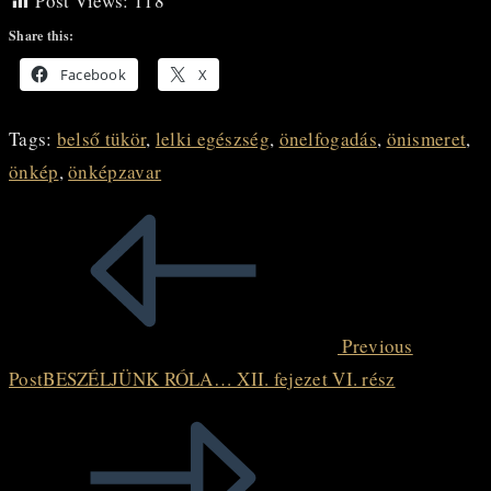
Post Views:
118
Share this:
Facebook
X
Tags
:
belső tükör
,
lelki egészség
,
önelfogadás
,
önismeret
,
önkép
,
önképzavar
Read
more
articles
Previous
Post
BESZÉLJÜNK RÓLA… XII. fejezet VI. rész