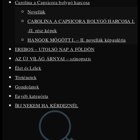
Carolina a Capsicora bolygó harcosa
close
Novellák
the
CAROLINA A CAPSICORA BOLYGÓ HARCOSA I.
search
-II. rész képek
panel.
HANGOK MÖGÖTT I. – II. novellák képgaléria
EREBOS – UTOLSÓ NAP A FÖLDÖN
AZ ÚJ VILÁG ÁRNYAI – szinopszis
Élet és Lélek
Történetek
Gondolatok
Egyéb kategória
ÍRJ NEKEM HA KÉRDEZNÉL
Toggle
website
search