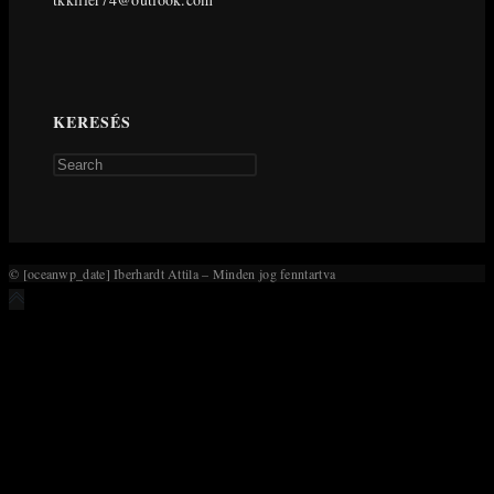
KERESÉS
Press
Escape
to
close
the
© [oceanwp_date] Iberhardt Attila – Minden jog fenntartva
search
panel.