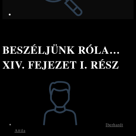
BESZÉLJÜNK RÓLA…
XIV. FEJEZET I. RÉSZ
Post
author:
Iberhardt
Attila
Post