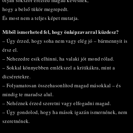
olyan sokszor érezted magad kevésnek,
hogy a belső tükör megrepedt.
És most nem a teljes képet mutatja.
Miből ismerheted fel, hogy önképzavarral küzdesz?
– Úgy érzed, hogy soha nem vagy elég jó – bármennyit is
érsz el.
– Nehezedre esik elhinni, ha valaki jót mond rólad.
– Sokkal könnyebben emlékszel a kritikákra, mint a
dicséretekre.
– Folyamatosan összehasonlítod magad másokkal – és
mindig te maradsz alul.
– Nehéznek érzed szeretni vagy elfogadni magad.
– Úgy gondolod, hogy ha mások igazán ismernének, nem
szeretnének.