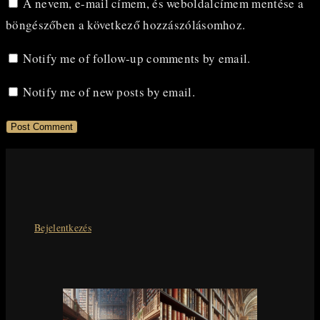
A nevem, e-mail címem, és weboldalcímem mentése a
username
address
website
böngészőben a következő hozzászólásomhoz.
to
to
URL
comment
comment
(optional)
Notify me of follow-up comments by email.
Notify me of new posts by email.
Bejelentkezés