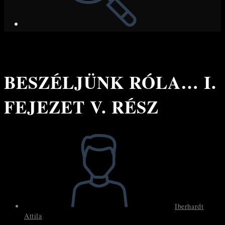
BESZÉLJÜNK RÓLA… I.
FEJEZET V. RÉSZ
Post
author:
Iberhardt
Attila
Post