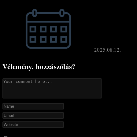
2025.08.12.
Vélemény, hozzászólás?
Comment
Enter
your
Enter
name
your
Enter
or
email
your