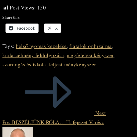
Post Views:
150
Share this:
Facebook
X
Tags
:
belső nyomás kezelése
,
fiatalok önbizalma
,
kudarcélmény feldolgozása
,
megfelelési kényszer
,
szorongás és iskola
,
teljesítménykényszer
Read
more
articles
Next
Post
BESZÉLJÜNK RÓLA… II. fejezet V. rész