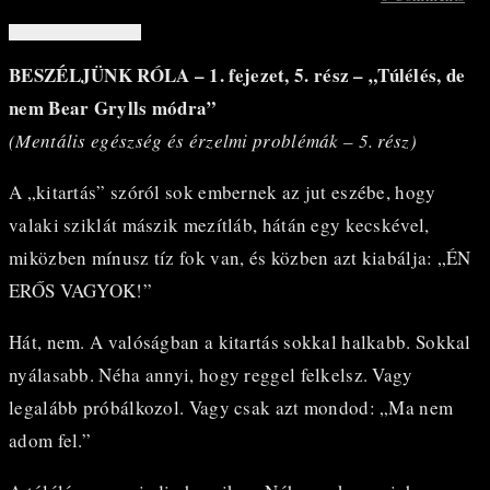
BESZÉLJÜNK RÓLA – 1. fejezet, 5. rész – „Túlélés, de
nem Bear Grylls módra”
(Mentális egészség és érzelmi problémák – 5. rész)
A „kitartás” szóról sok embernek az jut eszébe, hogy
valaki sziklát mászik mezítláb, hátán egy kecskével,
miközben mínusz tíz fok van, és közben azt kiabálja: „ÉN
ERŐS VAGYOK!”
Hát, nem. A valóságban a kitartás sokkal halkabb. Sokkal
nyálasabb. Néha annyi, hogy reggel felkelsz. Vagy
legalább próbálkozol. Vagy csak azt mondod: „Ma nem
adom fel.”