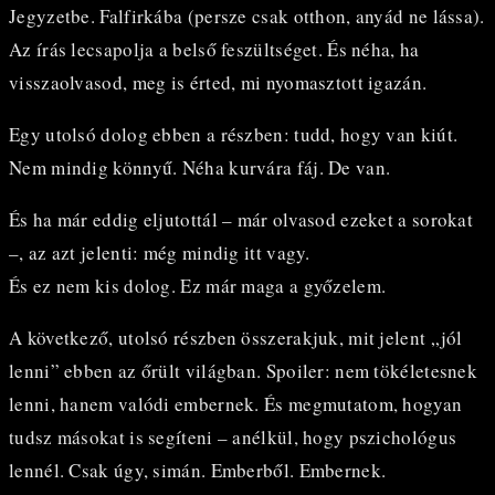
Jegyzetbe. Falfirkába (persze csak otthon, anyád ne lássa).
Az írás lecsapolja a belső feszültséget. És néha, ha
visszaolvasod, meg is érted, mi nyomasztott igazán.
Egy utolsó dolog ebben a részben: tudd, hogy van kiút.
Nem mindig könnyű. Néha kurvára fáj. De van.
És ha már eddig eljutottál – már olvasod ezeket a sorokat
–, az azt jelenti: még mindig itt vagy.
És ez nem kis dolog. Ez már maga a győzelem.
A következő, utolsó részben összerakjuk, mit jelent „jól
lenni” ebben az őrült világban. Spoiler: nem tökéletesnek
lenni, hanem valódi embernek. És megmutatom, hogyan
tudsz másokat is segíteni – anélkül, hogy pszichológus
lennél. Csak úgy, simán. Emberből. Embernek.