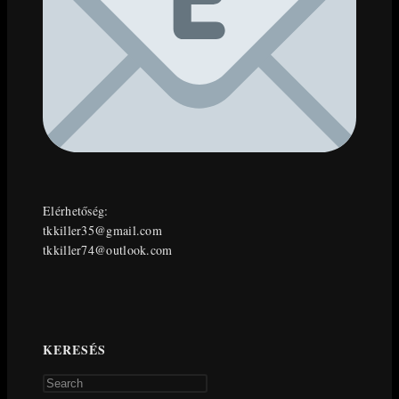
Elérhetőség:
tkkiller35@gmail.com
tkkiller74@outlook.com
KERESÉS
Press