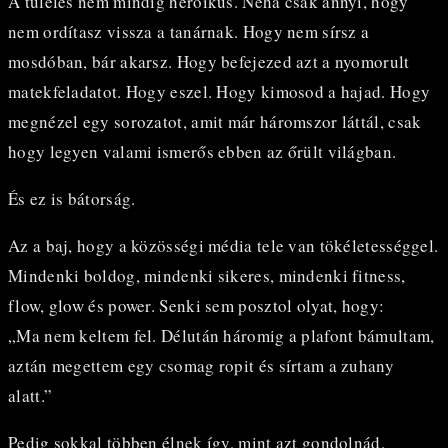
A túlélés nem mindig heroikus. Néha csak annyi, hogy
nem ordítasz vissza a tanárnak. Hogy nem sírsz a
mosdóban, bár akarsz. Hogy befejezed azt a nyomorult
matekfeladatot. Hogy eszel. Hogy kimosod a hajad. Hogy
megnézel egy sorozatot, amit már háromszor láttál, csak
hogy legyen valami ismerős ebben az őrült világban.
És ez is bátorság.
Az a baj, hogy a közösségi média tele van tökéletességgel.
Mindenki boldog, mindenki sikeres, mindenki fitness,
flow, glow és power. Senki sem posztol olyat, hogy:
„Ma nem keltem fel. Délután háromig a plafont bámultam,
aztán megettem egy csomag ropit és sírtam a zuhany
alatt.”
Pedig sokkal többen élnek így, mint azt gondolnád.