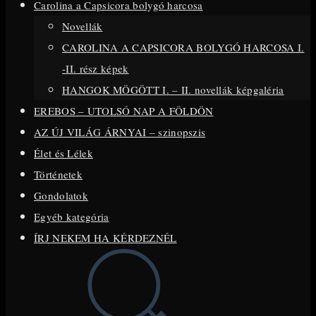
Carolina a Capsicora bolygó harcosa
close
Novellák
the
CAROLINA A CAPSICORA BOLYGÓ HARCOSA I.
search
-II. rész képek
panel.
HANGOK MÖGÖTT I. – II. novellák képgaléria
EREBOS – UTOLSÓ NAP A FÖLDÖN
AZ ÚJ VILÁG ÁRNYAI – szinopszis
Élet és Lélek
Történetek
Gondolatok
Egyéb kategória
ÍRJ NEKEM HA KÉRDEZNÉL
Toggle
website
search