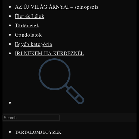
AZ ÚJ VILÁG ÁRNYAI – szinopszis
Élet és Lélek
Történetek
Gondolatok
Egyéb kategória
ÍRJ NEKEM HA KÉRDEZNÉL
Toggle
website
search
Press
Escape
TARTALOMJEGYZÉK
to