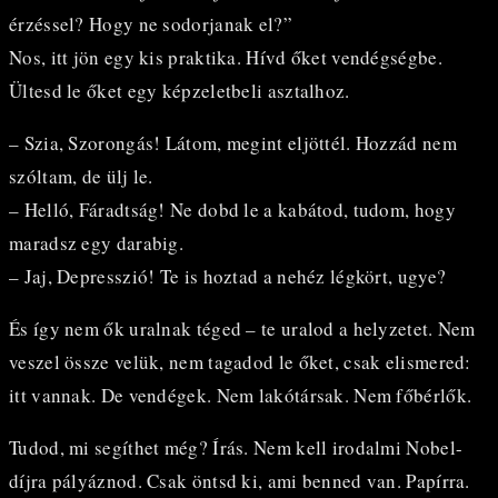
érzéssel? Hogy ne sodorjanak el?”
Nos, itt jön egy kis praktika. Hívd őket vendégségbe.
Ültesd le őket egy képzeletbeli asztalhoz.
– Szia, Szorongás! Látom, megint eljöttél. Hozzád nem
szóltam, de ülj le.
– Helló, Fáradtság! Ne dobd le a kabátod, tudom, hogy
maradsz egy darabig.
– Jaj, Depresszió! Te is hoztad a nehéz légkört, ugye?
És így nem ők uralnak téged – te uralod a helyzetet. Nem
veszel össze velük, nem tagadod le őket, csak elismered:
itt vannak. De vendégek. Nem lakótársak. Nem főbérlők.
Tudod, mi segíthet még? Írás. Nem kell irodalmi Nobel-
díjra pályáznod. Csak öntsd ki, ami benned van. Papírra.