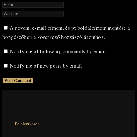
your
Enter
name
your
Enter
or
email
your
A nevem, e-mail címem, és weboldalcímem mentése a
username
address
website
böngészőben a következő hozzászólásomhoz.
to
to
URL
comment
comment
(optional)
Notify me of follow-up comments by email.
Notify me of new posts by email.
Bejelentkezés