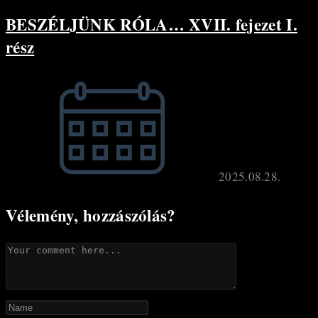
BESZÉLJÜNK RÓLA… XVII. fejezet I.
rész
2025.08.28.
Vélemény, hozzászólás?
Comment
Enter