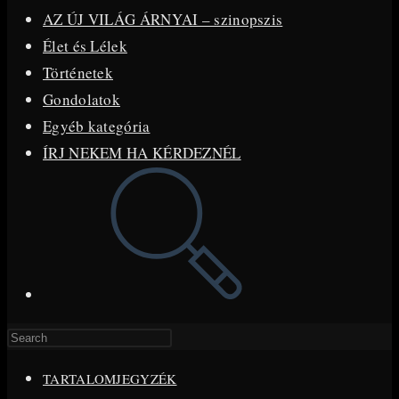
AZ ÚJ VILÁG ÁRNYAI – szinopszis
Élet és Lélek
Történetek
Gondolatok
Egyéb kategória
ÍRJ NEKEM HA KÉRDEZNÉL
Toggle
website
search
Press
Escape
TARTALOMJEGYZÉK
to