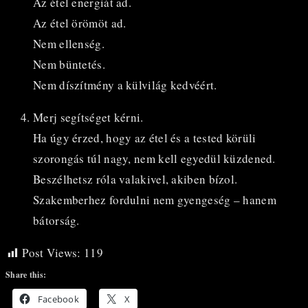
Az étel energiát ad.
Az étel örömöt ad.
Nem ellenség.
Nem büntetés.
Nem díszítmény a külvilág kedvéért.
Merj segítséget kérni.
Ha úgy érzed, hogy az étel és a tested körüli
szorongás túl nagy, nem kell egyedül küzdened.
Beszélhetsz róla valakivel, akiben bízol.
Szakemberhez fordulni nem gyengeség – hanem
bátorság.
Post Views:
119
Share this:
Facebook
X