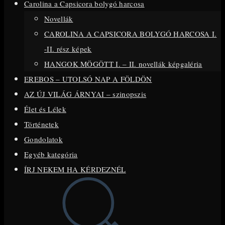
Carolina a Capsicora bolygó harcosa
close
Novellák
the
CAROLINA A CAPSICORA BOLYGÓ HARCOSA I.
search
-II. rész képek
panel.
HANGOK MÖGÖTT I. – II. novellák képgaléria
EREBOS – UTOLSÓ NAP A FÖLDÖN
AZ ÚJ VILÁG ÁRNYAI – szinopszis
Élet és Lélek
Történetek
Gondolatok
Egyéb kategória
ÍRJ NEKEM HA KÉRDEZNÉL
Toggle
website
search