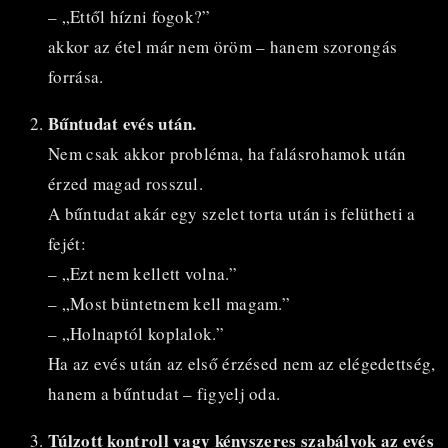
– „Ettől hízni fogok?”
akkor az étel már nem öröm – hanem szorongás
forrása.
Bűntudat evés után.
Nem csak akkor probléma, ha falásrohamok után
érzed magad rosszul.
A bűntudat akár egy szelet torta után is felütheti a
fejét:
– „Ezt nem kellett volna.”
– „Most büntetnem kell magam.”
– „Holnaptól koplalok.”
Ha az evés után az első érzésed nem az elégedettség,
hanem a bűntudat – figyelj oda.
Túlzott kontroll vagy kényszeres szabályok az evés