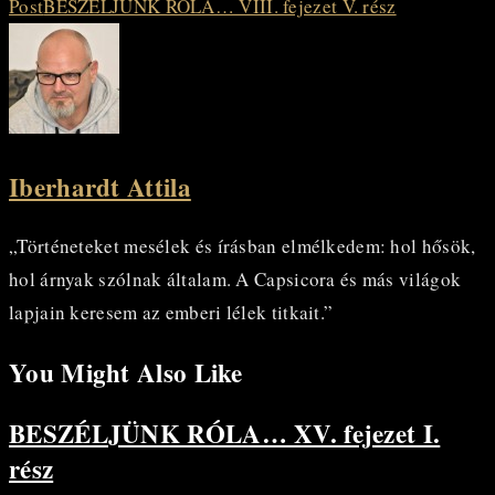
Post
BESZÉLJÜNK RÓLA… VIII. fejezet V. rész
Iberhardt Attila
„Történeteket mesélek és írásban elmélkedem: hol hősök,
hol árnyak szólnak általam. A Capsicora és más világok
lapjain keresem az emberi lélek titkait.”
You Might Also Like
BESZÉLJÜNK RÓLA… XV. fejezet I.
rész