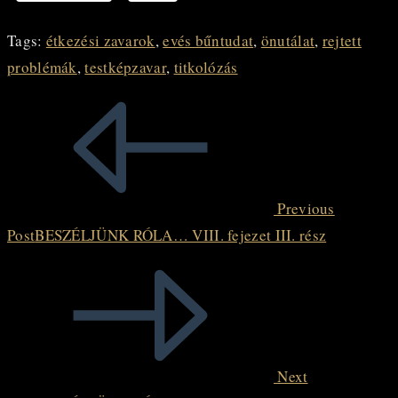
Tags
:
étkezési zavarok
,
evés bűntudat
,
önutálat
,
rejtett
problémák
,
testképzavar
,
titkolózás
Read
more
articles
Previous
Post
BESZÉLJÜNK RÓLA… VIII. fejezet III. rész
Next