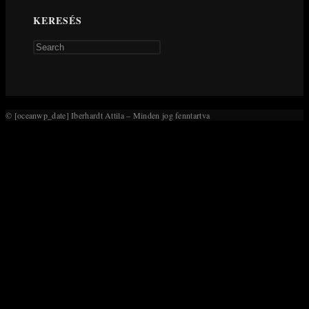
KERESÉS
Press
Escape
to
close
the
© [oceanwp_date] Iberhardt Attila – Minden jog fenntartva
search
panel.