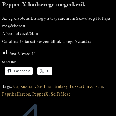
Pepper X hadserege megérkezik
Az ég elsötétült, ahogy a Capsaicinum Szövetség flottája
megérkezett.
A harc elkezdődött.
Carolina és társai készen álltak a végső csatára.
Post Views:
114
Share this:
Facebook
X
Tags
:
Capsicora
,
Carolina
,
Fantasy
,
FűszerUniverzum
,
PaprikaHarcos
,
PepperX
,
SciFiMese
Read
more