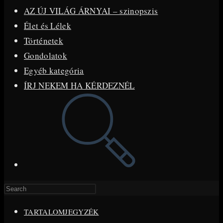
AZ ÚJ VILÁG ÁRNYAI – szinopszis
Élet és Lélek
Történetek
Gondolatok
Egyéb kategória
ÍRJ NEKEM HA KÉRDEZNÉL
Toggle
website
search
Press
Escape
TARTALOMJEGYZÉK
to