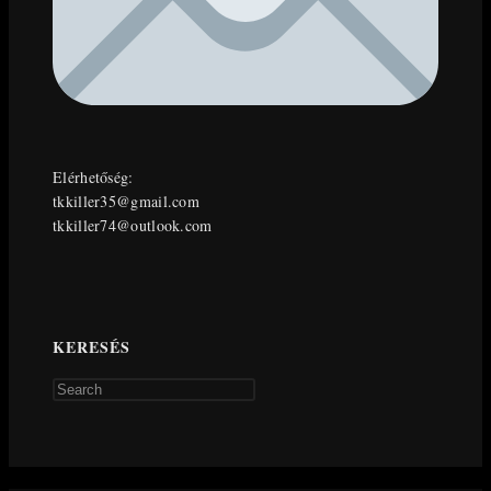
Elérhetőség:
tkkiller35@gmail.com
tkkiller74@outlook.com
KERESÉS
Press
Escape
to
close
the