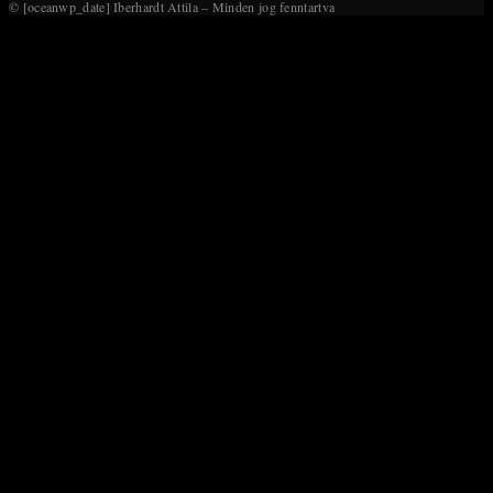
© [oceanwp_date] Iberhardt Attila – Minden jog fenntartva
search
panel.