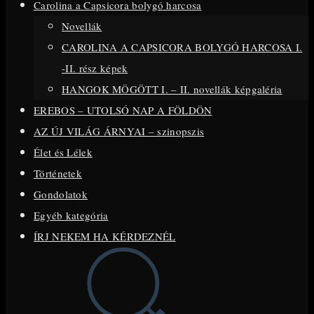
Carolina a Capsicora bolygó harcosa
close
Novellák
the
CAROLINA A CAPSICORA BOLYGÓ HARCOSA I.
search
-II. rész képek
panel.
HANGOK MÖGÖTT I. – II. novellák képgaléria
EREBOS – UTOLSÓ NAP A FÖLDÖN
AZ ÚJ VILÁG ÁRNYAI – szinopszis
Élet és Lélek
Történetek
Gondolatok
Egyéb kategória
ÍRJ NEKEM HA KÉRDEZNÉL
Toggle
website
search