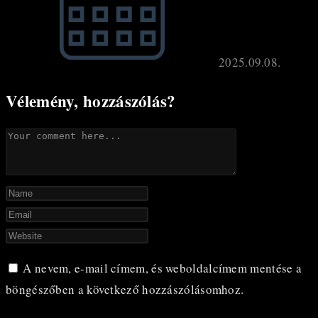
2025.09.08.
Vélemény, hozzászólás?
Comment
Enter
your
Enter
name
your
Enter
or
email
your
A nevem, e-mail címem, és weboldalcímem mentése a
username
address
website
böngészőben a következő hozzászólásomhoz.
to
to
URL