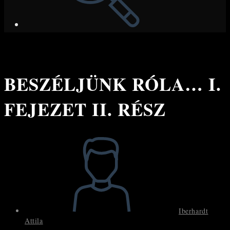
BESZÉLJÜNK RÓLA… I.
FEJEZET II. RÉSZ
Post
author:
Iberhardt
Attila
Post