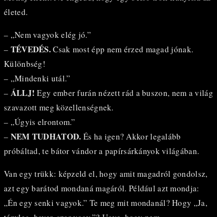
életed.
– „Nem vagyok elég jó.”
TÉVEDÉS.
–
Csak most épp nem érzed magad jónak.
Különbség!
– „Mindenki utál.”
ÁLLJ!
–
Egy ember furán nézett rád a buszon, nem a világ
szavazott meg közellenségnek.
– „Úgyis elrontom.”
NEM TUDHATOD.
–
És ha igen? Akkor legalább
próbáltad, te bátor vándor a papírsárkányok világában.
Van egy trükk: képzeld el, hogy amit magadról gondolsz,
azt egy barátod mondaná magáról. Például azt mondja:
„Én egy senki vagyok.” Te meg mit mondanál? Hogy „Ja,