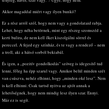
tényleg, haver, szar vagy.”? Ugye, hogy nem.
Akkor magaddal miért vagy ilyen bunkó?
Ez a rész arról szól, hogy nem vagy a gondolataid rabja.
Lehet, hogy néha betörnek, mint egy részeg szomszéd a
kerti bulira, de nem kell őket kiszolgálni sörrel és
pereccel. A fejed egy színház, és te vagy a rendező – nem
a troll, aki a hátsó sorból bekiabál.
És igen, a „pozitív gondolkodás” szöveg is idegesítő tud
lenni, főleg ha épp szarul vagy. Amikor belül minden szét
van csúszva, nehéz elhinni, hogy „minden oké lesz”. Nem
is kell elhinni. Csak tartsd nyitva az ajtót annak a
lehetőségnek, hogy nem mindig lesz ilyen szar. Ennyi.
Már ez is segít.