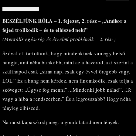
BESZÉLJÜNK RÓLA – 1. fejezet, 2. rész – „Amikor a
fejed trollkodik – és te elhiszed neki”
(Mentális egészség és érzelmi problémák – 2. rész)
Szóval ott tartottunk, hogy mindenkinek van egy belső
hangja, ami néha bunkóbb, mint az a haverod, aki szerint a
szülinapod csak „sima nap, csak egy évvel öregebb vagy,
LOL.” Ez a hang nem kérdez, nem finomkodik, csak tolja a
szöveget: „Úgyse fog menni”, „Mindenki jobb nálad”, „Te
vagy a hiba a rendszerben.” És a legrosszabb? Hogy néha
tényleg elhiszed.
Na most kapaszkodj meg: a gondolataid nem tények.