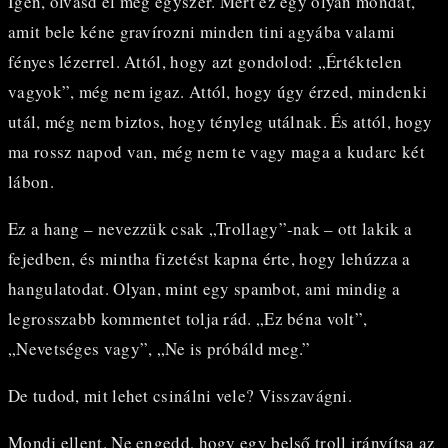
Igen, olvasd el még egyszer. Mert ez egy olyan mondat,
amit bele kéne gravírozni minden tini agyába valami
fényes lézerrel. Attól, hogy azt gondolod: „Értéktelen
vagyok”, még nem igaz. Attól, hogy úgy érzed, mindenki
utál, még nem biztos, hogy tényleg utálnak. És attól, hogy
ma rossz napod van, még nem te vagy maga a kudarc két
lábon.
Ez a hang – nevezzük csak „Trollagy”-nak – ott lakik a
fejedben, és mintha fizetést kapna érte, hogy lehúzza a
hangulatodat. Olyan, mint egy spambot, ami mindig a
legrosszabb kommentet tolja rád. „Ez béna volt”,
„Nevetséges vagy”, „Ne is próbáld meg.”
De tudod, mit lehet csinálni vele? Visszavágni.
Mondj ellent. Ne engedd, hogy egy belső troll irányítsa az