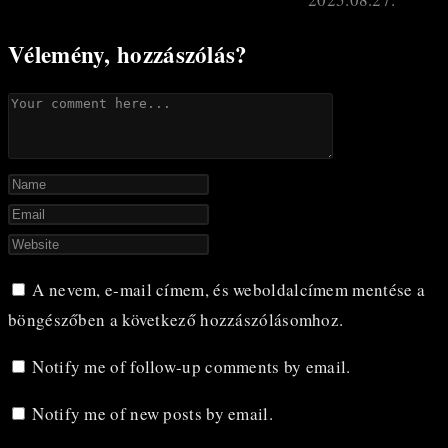
Vélemény, hozzászólás?
Comment
Enter
your
Enter
name
your
Enter
or
email
your
A nevem, e-mail címem, és weboldalcímem mentése a
username
address
website
böngészőben a következő hozzászólásomhoz.
to
to
URL
comment
comment
(optional)
Notify me of follow-up comments by email.
Notify me of new posts by email.