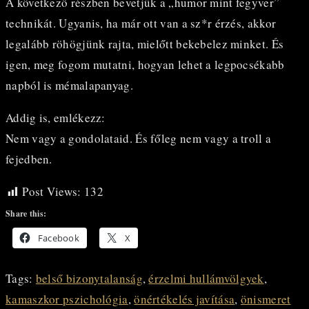
A következő részben bevetjük a „humor mint fegyver”
technikát. Ugyanis, ha már ott van a sz*r érzés, akkor
legalább röhögjünk rajta, mielőtt bekebelez minket. És
igen, meg fogom mutatni, hogyan lehet a legpocsékabb
napból is mémalapanyag.
Addig is, emlékezz:
Nem vagy a gondolataid. És főleg nem vagy a troll a
fejedben.
Post Views:
132
Share this:
Facebook
X
Tags
:
belső bizonytalanság
,
érzelmi hullámvölgyek
,
kamaszkor pszichológia
,
önértékelés javítása
,
önismeret