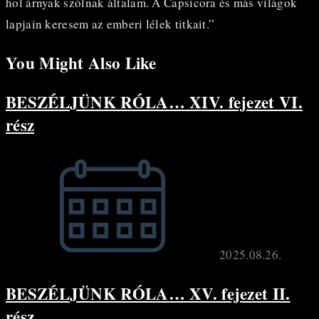
hol árnyak szólnak általam. A Capsicora és más világok
lapjain keresem az emberi lélek titkait.”
You Might Also Like
BESZÉLJÜNK RÓLA… XIV. fejezet VI.
rész
2025.08.26.
BESZÉLJÜNK RÓLA… XV. fejezet II.
rész