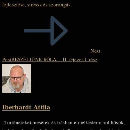
fejlesztése
,
stressz és szorongás
Read
more
articles
Next
Post
BESZÉLJÜNK RÓLA… II. fejezet I. rész
Iberhardt Attila
„Történeteket mesélek és írásban elmélkedem: hol hősök,