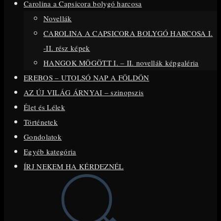
Carolina a Capsicora bolygó harcosa
close
Novellák
the
CAROLINA A CAPSICORA BOLYGÓ HARCOSA I.
search
-II. rész képek
panel.
HANGOK MÖGÖTT I. – II. novellák képgaléria
EREBOS – UTOLSÓ NAP A FÖLDÖN
AZ ÚJ VILÁG ÁRNYAI – szinopszis
Élet és Lélek
Történetek
Gondolatok
Egyéb kategória
ÍRJ NEKEM HA KÉRDEZNÉL
Toggle
website
search