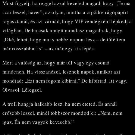
Most figyelj: ha reggel azzal kezeled magad, hogy „Te ma
szar leszel, haver”, az olyan, mintha a cipődre rágópapírt
ragasztanál, és azt várnád, hogy VIP vendégként lépkedj a
világban. De ha csak annyit mondasz magadnak, hogy
„Oké, lehet, hogy ma is nehéz napom lesz – de túléltem
már rosszabbat is” – az már egy kis lépés.
Mert a valóság az, hogy már túl vagy egy csomó
mindenen. Ha visszanézel, lesznek napok, amikor azt
mondtad: „Ezt nem fogom kibírni.” De kibírtad. Itt vagy.
Olvasol. Lélegzel.
A troll hangja halkabb lesz, ha nem eteted. És annál
erősebb leszel, minél többször mondod ki: „Nem, nem
igaz. Én nem vagyok kevesebb.”