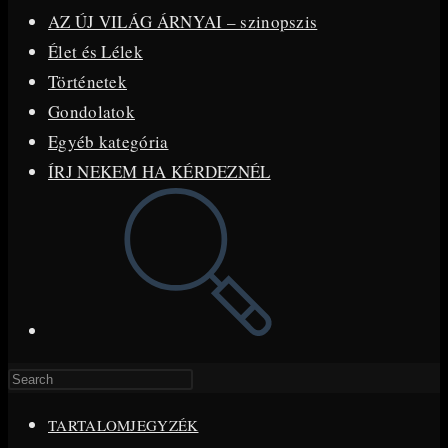
AZ ÚJ VILÁG ÁRNYAI – szinopszis
Élet és Lélek
Történetek
Gondolatok
Egyéb kategória
ÍRJ NEKEM HA KÉRDEZNÉL
Toggle
website
search
Press
Escape
TARTALOMJEGYZÉK
to