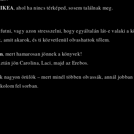
n IKEA
, ahol ha nincs térképed, sosem találnak meg.
utni, vagy azon stresszelni, hogy egyáltalán lát-e valaki a 
ok, amit akarok, és ti közvetlenül olvashattok tőlem.
on
, mert hamarosan jönnek a könyvek!
aztán jön Carolina, Laci, majd az Erebos.
k nagyon örülök – mert minél többen olvassák, annál jobban
kolom fel sorban.