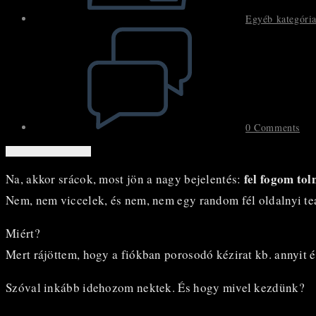
Egyéb kategóri
Post
comments:
0 Comments
fel fogom tol
Na, akkor srácok, most jön a nagy bejelentés:
Nem, nem viccelek, és nem, nem egy random fél oldalnyi te
Miért?
Mert rájöttem, hogy a fiókban porosodó kézirat kb. annyit 
Szóval inkább idehozom nektek. És hogy mivel kezdünk?