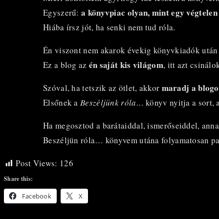
a könyvpiac olyan, mint egy végtele
Egyszerű:
Hiába írsz jót, ha senki nem tud róla.
Én viszont nem akarok évekig könyvkiadók után f
én saját kis világom
Ez a blog az
, itt azt csinál
maradj a blog
Szóval, ha tetszik az ötlet, akkor
Elsőnek a
Beszéljünk róla…
könyv nyitja a sort, 
Ha megosztod a barátaiddal, ismerőseiddel, anna
Beszéljün róla… könyvem utána folyamatosan pa
Post Views:
126
Share this:
Facebook
X