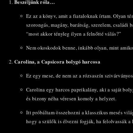
Beszéljünk róla…
Ez az a könyv, amit a fiataloknak írtam. Olyan 
szorongás, magány, barátság, szerelem, családi 
“most akkor tényleg ilyen a felnőtté válás?”
Nem okoskodok benne, inkább olyan, mint amikor
Carolina, a Capsicora bolygó harcosa
Ez egy mese, de nem az a rózsaszín szivárványos 
Carolina egy harcos paprikalány, aki a saját bol
és bizony néha véresen komoly a helyzet.
Itt próbáltam összehozni a klasszikus mesés vil
hogy a szülők is élvezni fogják, ha felolvassák a