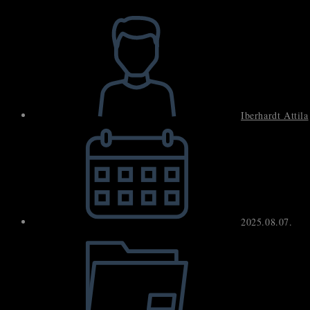
search
Post
panel.
author:
Iberhardt Attila
Post
published:
2025.08.07.
Post
category: