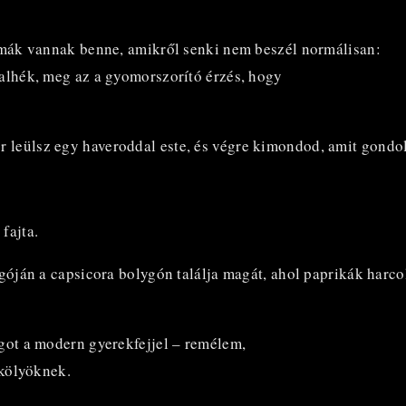
témák vannak benne, amikről senki nem beszél normálisan:
balhék, meg az a gyomorszorító érzés, hogy
 leülsz egy haveroddal este, és végre kimondod, amit gondol
fajta.
ygóján a capsicora bolygón találja magát, ahol paprikák harco
ágot a modern gyerekfejjel – remélem,
 kölyöknek.