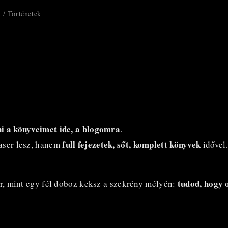
a
/
Történetek
ni a könyveimet ide, a blogomra
.
full fejezetek, sőt, komplett könyvek
aser lesz, hanem
idővel.
tudod, hogy o
ér, mint egy fél doboz keksz a szekrény mélyén: