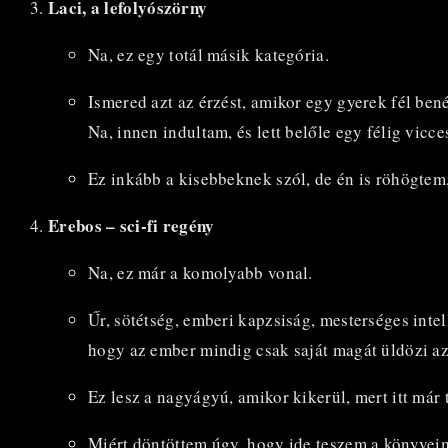
Laci, a lefolyószörny
Na, ez egy totál másik kategória.
Ismered azt az érzést, amikor egy gyerek fél ben
Na, innen indultam, és lett belőle egy félig vicce
Ez inkább a kisebbeknek szól, de én is röhögtem,
Erebos – sci-fi regény
Na, ez már a komolyabb vonal.
Űr, sötétség, emberi kapzsiság, mesterséges intel
hogy az ember mindig csak saját magát üldözi az
Ez lesz a nagyágyú, amikor kikerül, mert itt má
Miért döntöttem úgy, hogy ide teszem a könyvei