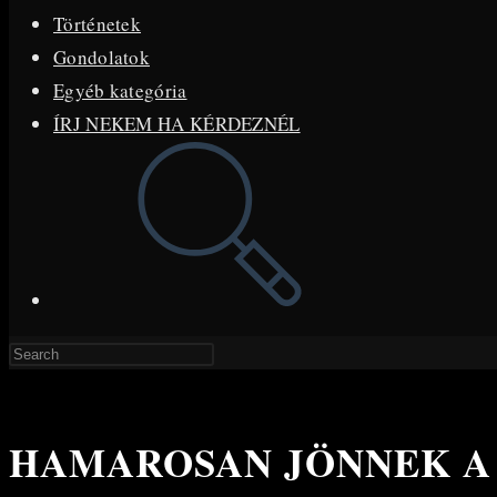
Történetek
Gondolatok
Egyéb kategória
ÍRJ NEKEM HA KÉRDEZNÉL
Toggle
website
search
Press
Escape
to
HAMAROSAN JÖNNEK A
close
the