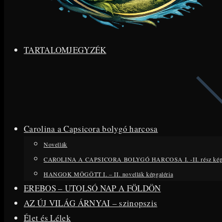
TARTALOMJEGYZÉK
Carolina a Capsicora bolygó harcosa
Novellák
CAROLINA A CAPSICORA BOLYGÓ HARCOSA I. -II. rész kép
HANGOK MÖGÖTT I. – II. novellák képgaléria
EREBOS – UTOLSÓ NAP A FÖLDÖN
AZ ÚJ VILÁG ÁRNYAI – szinopszis
Élet és Lélek