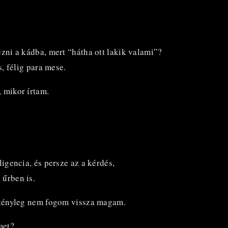
ézni a kádba, mert “hátha ott lakik valami”?
s, félig para mese.
 mikor írtam.
ligencia, és persze az a kérdés,
 űrben is.
r tényleg nem fogom vissza magam.
met?