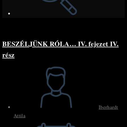
BESZÉLJÜNK RÓLA… IV. fejezet IV.
rész
Post
author:
Iberhardt
Attila
Post