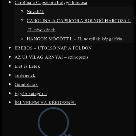
Carolina a Capsicora bolygó harcosa
close
Novellák
the
CAROLINA A CAPSICORA BOLYGÓ HARCOSA I.
search
-II. rész képek
panel.
HANGOK MÖGÖTT I. – II. novellák képgaléria
EREBOS – UTOLSÓ NAP A FÖLDÖN
AZ ÚJ VILÁG ÁRNYAI – szinopszis
Élet és Lélek
Történetek
Gondolatok
Egyéb kategória
ÍRJ NEKEM HA KÉRDEZNÉL
Toggle
website
search