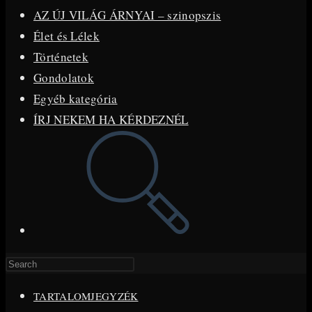
AZ ÚJ VILÁG ÁRNYAI – szinopszis
Élet és Lélek
Történetek
Gondolatok
Egyéb kategória
ÍRJ NEKEM HA KÉRDEZNÉL
Toggle
website
search
Press
Escape
TARTALOMJEGYZÉK
to