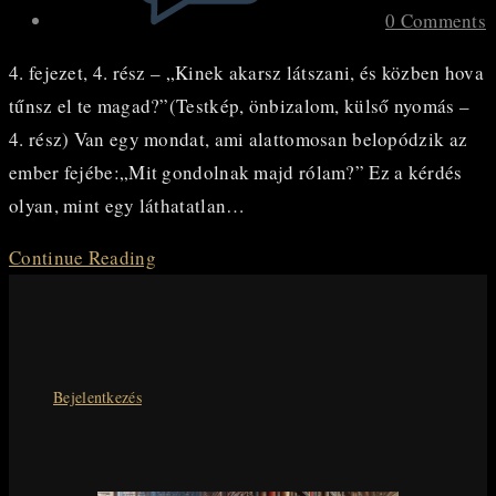
0 Comments
4. fejezet, 4. rész – „Kinek akarsz látszani, és közben hova
tűnsz el te magad?”(Testkép, önbizalom, külső nyomás –
4. rész) Van egy mondat, ami alattomosan belopódzik az
ember fejébe:„Mit gondolnak majd rólam?” Ez a kérdés
olyan, mint egy láthatatlan…
BESZÉLJÜNK
Continue Reading
RÓLA…
IV.
fejezet
IV.
Bejelentkezés
rész