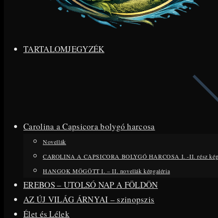
TARTALOMJEGYZÉK
Carolina a Capsicora bolygó harcosa
Novellák
CAROLINA A CAPSICORA BOLYGÓ HARCOSA I. -II. rész kép
HANGOK MÖGÖTT I. – II. novellák képgaléria
EREBOS – UTOLSÓ NAP A FÖLDÖN
AZ ÚJ VILÁG ÁRNYAI – szinopszis
Élet és Lélek