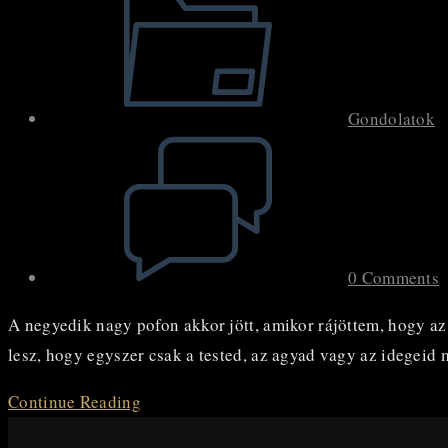
category:
Gondolatok
Post
comments:
0 Comments
A negyedik nagy pofon akkor jött, amikor rájöttem, hogy az
lesz, hogy egyszer csak a tested, az agyad vagy az idegei
„Bazdmeg,
Continue Reading
én