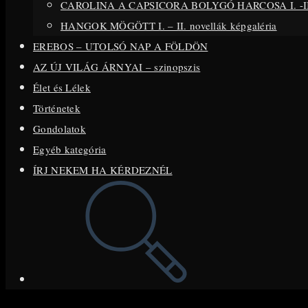
CAROLINA A CAPSICORA BOLYGÓ HARCOSA I. -II.
search
HANGOK MÖGÖTT I. – II. novellák képgaléria
panel.
EREBOS – UTOLSÓ NAP A FÖLDÖN
AZ ÚJ VILÁG ÁRNYAI – szinopszis
Élet és Lélek
Történetek
Gondolatok
Egyéb kategória
ÍRJ NEKEM HA KÉRDEZNÉL
Toggle
website
search