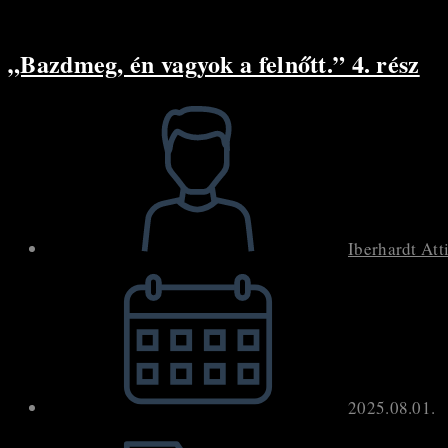
„Bazdmeg, én vagyok a felnőtt.” 4. rész
Post
author:
Iberhardt Att
Post
published:
2025.08.01.
Post