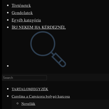
Történetek
Gondolatok
Egyéb kategória
ÍRJ NEKEM HA KÉRDEZNÉL
Toggle
website
search
Press
Escape
TARTALOMJEGYZÉK
to
Carolina a Capsicora bolygó harcosa
close
Novellák
the