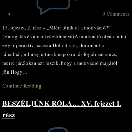
0 Comments
15. fejezet, 2. rész – „Miért tűnik el a motiváció?”
(Halogatás és a motivációhiánya)A motiváció olyan, mint
egy hiperaktív macska.Hol ott van, dorombol a
lábadnál,hol meg eltűnik napokra, és fogalmad sincs,
merre jár.Sokan azt hiszik, hogy a motiváció magától
jön.Hogy…
BESZÉLJÜNK
Continue Reading
RÓLA…
BESZÉLJÜNK RÓLA… XV. fejezet I.
XV.
fejezet
rész
II.
rész
Post