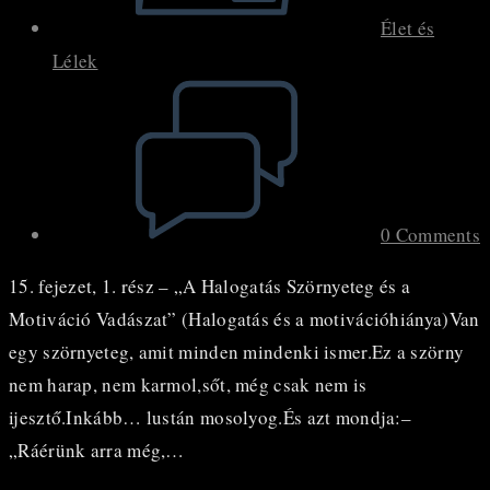
Élet és
Lélek
Post
comments:
0 Comments
15. fejezet, 1. rész – „A Halogatás Szörnyeteg és a
Motiváció Vadászat” (Halogatás és a motivációhiánya)Van
egy szörnyeteg, amit minden mindenki ismer.Ez a szörny
nem harap, nem karmol,sőt, még csak nem is
ijesztő.Inkább… lustán mosolyog.És azt mondja:–
„Ráérünk arra még,…