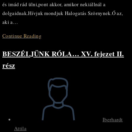
és imád rád ülni,pont akkor, amikor nekiállnál a
dolgaidnak.Hívjuk mondjuk Halogatás Szörnynek.Ő az,
aki a…
BESZÉLJÜNK
Continue Reading
RÓLA…
BESZÉLJÜNK RÓLA… XV. fejezet II.
XV.
fejezet
rész
III.
rész
Post
author:
Iberhardt
Attila