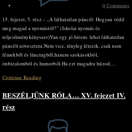
0 Comments
15. fejezet, 5. rész – „A láthatatlan páncél: Hogyan védd
meg magad a nyomástól?” (Iskolai nyomás és
teljesítménykényszer)Van egy jó hírem: lehet láthatatlan
páncélt növeszteni.Nem vicc, tényleg létezik, csak nem
fémekből és láncingből,hanem szokásokból,
önbizalomból és humorból.Ha ezt magadra húzod,…
BESZÉLJÜNK
Continue Reading
RÓLA…
BESZÉLJÜNK RÓLA… XV. fejezet IV.
XV.
fejezet
rész
V.
rész
Post
author: