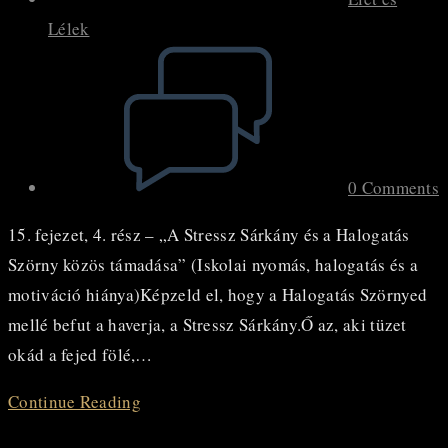
Lélek
Post
comments:
0 Comments
15. fejezet, 4. rész – „A Stressz Sárkány és a Halogatás
Szörny közös támadása” (Iskolai nyomás, halogatás és a
motiváció hiánya)Képzeld el, hogy a Halogatás Szörnyed
mellé befut a haverja, a Stressz Sárkány.Ő az, aki tüzet
okád a fejed fölé,…
BESZÉLJÜNK
Continue Reading
RÓLA…