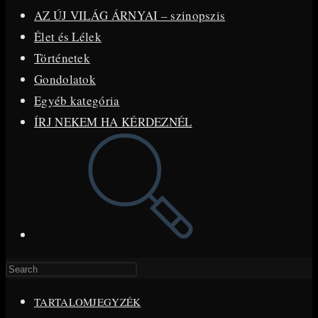
AZ ÚJ VILÁG ÁRNYAI – szinopszis
Élet és Lélek
Történetek
Gondolatok
Egyéb kategória
ÍRJ NEKEM HA KÉRDEZNÉL
Toggle
website
search
Press
Escape
TARTALOMJEGYZÉK
to