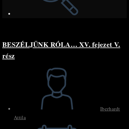
BESZÉLJÜNK RÓLA… XV. fejezet V.
rész
Post
author:
Iberhardt
Attila
Post