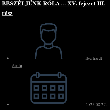
BESZÉLJÜNK RÓLA… XV. fejezet III.
XV.
fejezet
rész
IV.
rész
Post
author:
Iberhardt
Attila
Post
published:
2025.08.27.