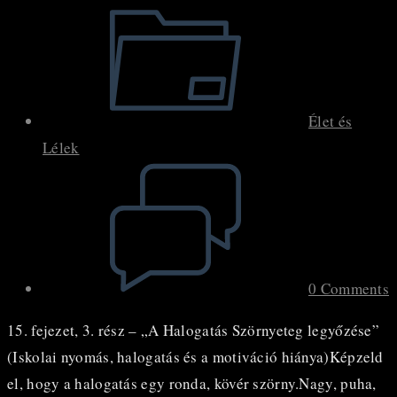
Post
category:
Élet és
Lélek
Post
comments:
0 Comments
15. fejezet, 3. rész – „A Halogatás Szörnyeteg legyőzése”
(Iskolai nyomás, halogatás és a motiváció hiánya)Képzeld
el, hogy a halogatás egy ronda, kövér szörny.Nagy, puha,