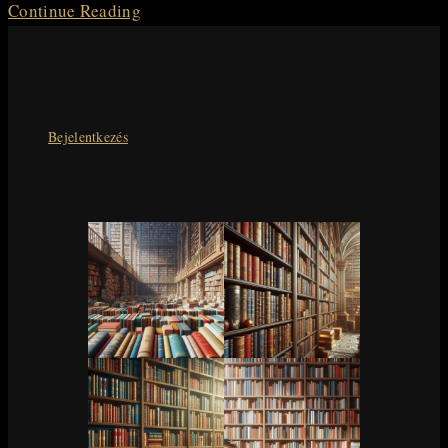
BESZÉLJÜNK
Continue Reading
RÓLA…
XV.
fejezet
I.
Bejelentkezés
rész