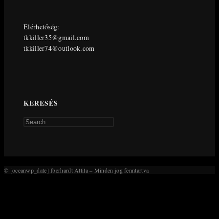
Elérhetőség:
tkkiller35@gmail.com
tkkiller74@outlook.com
KERESÉS
Press
Escape
to
close
the
© [oceanwp_date] Iberhardt Attila – Minden jog fenntartva
search
panel.