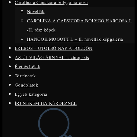
Carolina a Capsicora bolygó harcosa
close
Novellák
the
CAROLINA A CAPSICORA BOLYGÓ HARCOSA I.
search
-II. rész képek
panel.
HANGOK MÖGÖTT I. – II. novellák képgaléria
EREBOS – UTOLSÓ NAP A FÖLDÖN
AZ ÚJ VILÁG ÁRNYAI – szinopszis
Élet és Lélek
Történetek
Gondolatok
Egyéb kategória
ÍRJ NEKEM HA KÉRDEZNÉL
Toggle
website
search