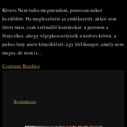
Kövess Nem tudta megmondani, pontosan mikor
kezdődött. Ha megfeszítette az emlékezetét, akkor sem
látott mást, csak szétmálló kontúrokat: a peronon a
fénycsíkot, ahogy végigkorcsolyázik a nedves kövön; a
pultos lány unott könyöklését; egy férfihangot, amely nem
magas, de nem is…
HANGOK
Continue Reading
MÖGÖTT
II.
novellák:
KÖVESS
Bejelentkezés