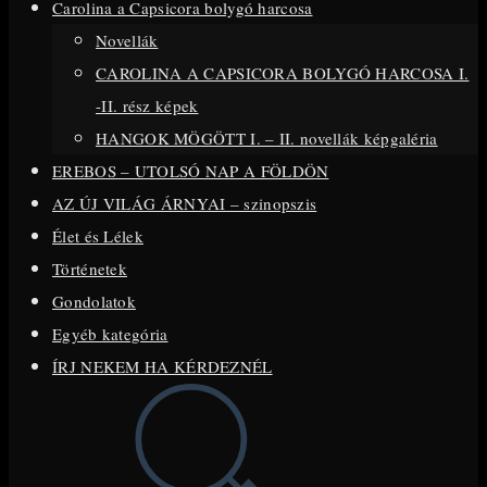
Carolina a Capsicora bolygó harcosa
close
Novellák
the
CAROLINA A CAPSICORA BOLYGÓ HARCOSA I.
search
-II. rész képek
panel.
HANGOK MÖGÖTT I. – II. novellák képgaléria
EREBOS – UTOLSÓ NAP A FÖLDÖN
AZ ÚJ VILÁG ÁRNYAI – szinopszis
Élet és Lélek
Történetek
Gondolatok
Egyéb kategória
ÍRJ NEKEM HA KÉRDEZNÉL
Toggle
website
search