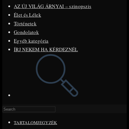
AZ ÚJ VILÁG ÁRNYAI – szinopszis
Élet és Lélek
Történetek
Gondolatok
Egyéb kategória
ÍRJ NEKEM HA KÉRDEZNÉL
Toggle
website
search
Press
Escape
TARTALOMJEGYZÉK
to