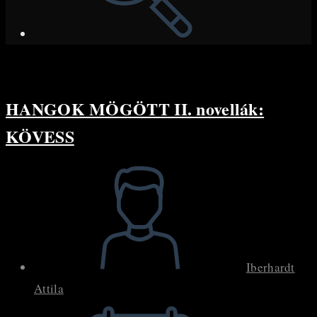
HANGOK MÖGÖTT II. novellák:
KÖVESS
Post
author:
Iberhardt
Attila
Post