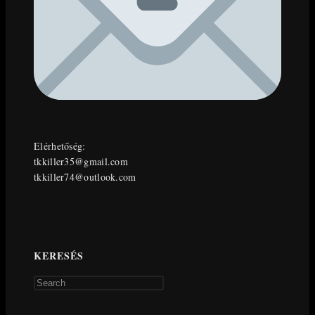
Elérhetőség:
tkkiller35@gmail.com
tkkiller74@outlook.com
KERESÉS
Press
Escape
to