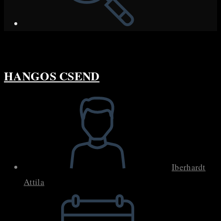
HANGOS CSEND
Post
author:
Iberhardt
Attila
Post
published: