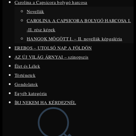
Carolina a Capsicora bolygó harcosa
close
Novellák
the
CAROLINA A CAPSICORA BOLYGÓ HARCOSA I.
search
-II. rész képek
panel.
HANGOK MÖGÖTT I. – II. novellák képgaléria
EREBOS – UTOLSÓ NAP A FÖLDÖN
AZ ÚJ VILÁG ÁRNYAI – szinopszis
Élet és Lélek
Történetek
Gondolatok
Egyéb kategória
ÍRJ NEKEM HA KÉRDEZNÉL
Toggle
website
search