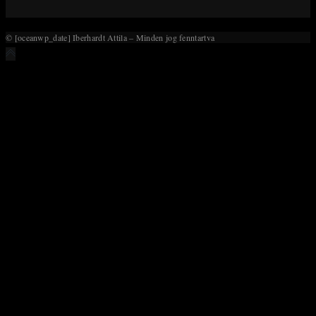
close
the
© [oceanwp_date] Iberhardt Attila – Minden jog fenntartva
search
panel.