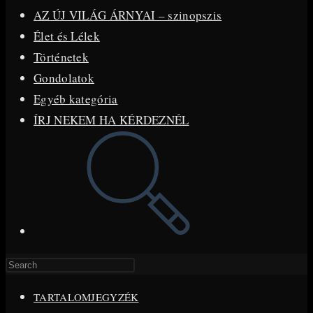
AZ ÚJ VILÁG ÁRNYAI – szinopszis
Élet és Lélek
Történetek
Gondolatok
Egyéb kategória
ÍRJ NEKEM HA KÉRDEZNÉL
Toggle
website
search
Press
Escape
TARTALOMJEGYZÉK
to