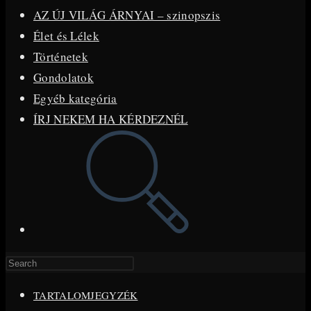
AZ ÚJ VILÁG ÁRNYAI – szinopszis
Élet és Lélek
Történetek
Gondolatok
Egyéb kategória
ÍRJ NEKEM HA KÉRDEZNÉL
Toggle
website
search
Press
Escape
TARTALOMJEGYZÉK
to