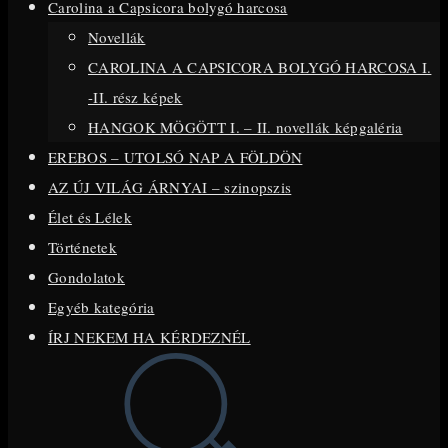
Carolina a Capsicora bolygó harcosa
close
Novellák
the
CAROLINA A CAPSICORA BOLYGÓ HARCOSA I.
search
-II. rész képek
panel.
HANGOK MÖGÖTT I. – II. novellák képgaléria
EREBOS – UTOLSÓ NAP A FÖLDÖN
AZ ÚJ VILÁG ÁRNYAI – szinopszis
Élet és Lélek
Történetek
Gondolatok
Egyéb kategória
ÍRJ NEKEM HA KÉRDEZNÉL
Toggle
website
search