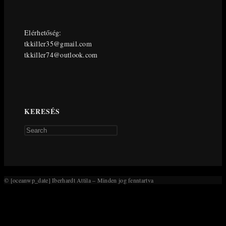
Elérhetőség:
tkkiller35@gmail.com
tkkiller74@outlook.com
KERESÉS
Press
Escape
to
close
the
© [oceanwp_date] Iberhardt Attila – Minden jog fenntartva
search
panel.